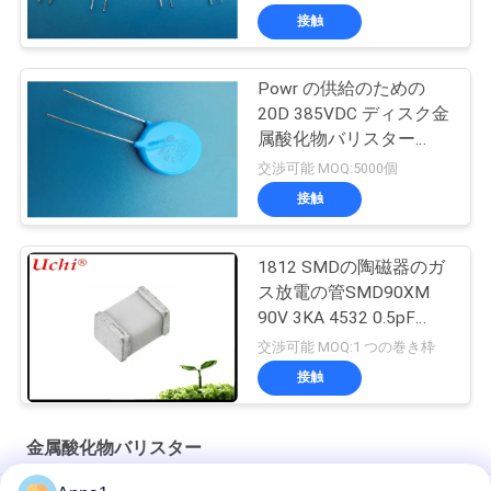
接触
Powr の供給のための
20D 385VDC ディスク金
属酸化物バリスター
20D471K の青
交渉可能 MOQ:5000個
接触
1812 SMDの陶磁器のガ
ス放電の管SMD90XM
90V 3KA 4532 0.5pF
UN1812-90CSMD
交渉可能 MOQ:1 つの巻き枠
接触
金属酸化物バリスター