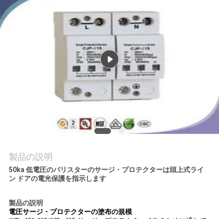
場
旅
行
品
質
管
理
製品の説明
私
50ka 低電圧のバリスターのサージ・プロテクターは頭上式ライ
ン ドアの電光保護を指示します
達
製品の説明
に
電圧サージ・プロテクターの
塗布の規模