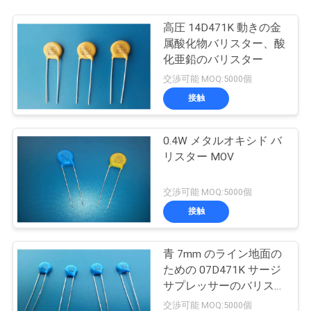
図
高圧 14D471K 動きの金
属酸化物バリスター、酸
PRIVACY
化亜鉛のバリスター
POLICY
交渉可能 MOQ:5000個
接触
0.4W メタルオキシド バ
リスター MOV
交渉可能 MOQ:5000個
接触
青 7mm のライン地面の
ための 07D471K サージ
サプレッサーのバリスタ
ー 300VAC
交渉可能 MOQ:5000個