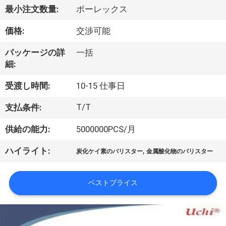
最小注文数量:
ポーレックス
ョ
価格:
交渉可能
ー
パッケージの詳
一括
細:
私
受渡し時間:
10-15 仕事日
達
T/T
支払条件:
に
供給の能力:
5000000PCS/月
つ
い
,
ハイライト:
炭化ケイ素のバリスター
金属酸化物のバリスター
て
ベストプライス
工