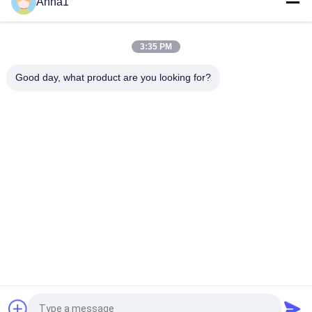
Anna1
冷凍装置のためのマイクロ回転式圧縮機を冷却する500W
500W冷却容量の低雑音および振動マイクロの回転式圧縮機
3:35 PM
精密低抵抗部品 シャント測定と範囲拡張
Good day, what product are you looking for?
人気カテゴリ
すべて
金属酸化物バリスタ
SMD のバリスター
ー
熱的に保護されたバ
液体の冷却版
リスター
NTC のサーミスター
NTC の温度検出器
PPTC の再設置可能
PTC のサーミスター
なヒューズ