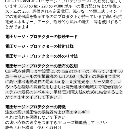
CJP - I50-385/CJP - I25 サージ・プロテクター AC のために適して
連
います 50/60 の hz - 220 の v/380 ボルトの電力配分および制御シ
ステムの 255、評価される定常電圧。減少なしで頭上式ライン ド
絡
アの電光保護を指示するのにプロダクトが持っています高い抵抗
電光エネルギー、アーク、断続的な流れの能力、等を使用するこ
し
とができます
電圧サージ・プロテクターの
接続モード
な
電圧サージ・プロテクターの
技術仕様
さ
電圧サージ・プロテクターの
外のり寸法
い
電圧サージ・プロテクターの
塗布の説明
CJP -私を使用します設置 35 の mm のガイドの、持っています 50
単一モジュールの衝撃電流の ka 10/350 （私達）の最高まで非常
ニ
に高い排出電光現在の罰金 km を、直接電光を、サージ防ぐ、い
ろいろな種類の装置使用しました電光危険の地域力で電光保護シ
ュ
ステムの最初のレベルを、単相/三相電力線のために結合すること
ができますタイプして下さい。
ー
電圧サージ・プロテクターの
特徴
注文の高い感圧性の抵抗器および高エネルギー
ス
それに流れを保障しないで下さい
の速い応答の速度をつまずき/ヒューズ機能熱して下さい
統合された構造、便利な取付け