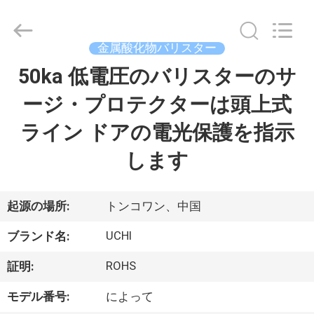
Copyright
©
2014
-
2026
金属酸化物バリスター
Guangdong
Uchi
50ka 低電圧のバリスターのサ
家
Electronics
Co.,Ltd.
All
ージ・プロテクターは頭上式
Rights
Reserved.
プ
ライン ドアの電光保護を指示
ロ
します
ダ
ク
起源の場所:
トンコワン、中国
ト
UCHI
ブランド名:
ROHS
証明:
VR
モデル番号:
によって
シ