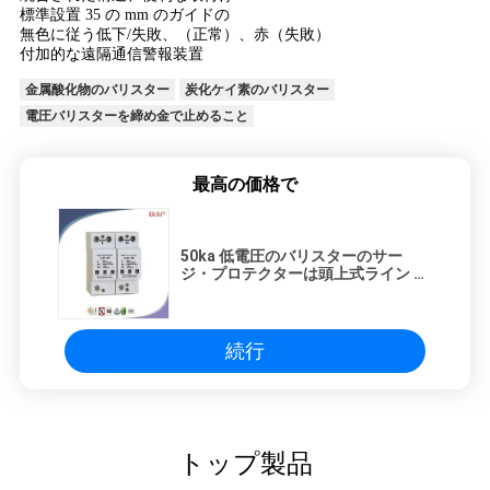
標準設置 35 の mm のガイドの
引
無色に従う低下/失敗、（正常）、赤（失敗）
付加的な遠隔通信警報装置
用
金属酸化物のバリスター
炭化ケイ素のバリスター
を
電圧バリスターを締め金で止めること
要
最高の価格で
求
し
50ka 低電圧のバリスターのサー
ジ・プロテクターは頭上式ライン ド
な
アの電光保護を指示します
さ
続行
い
地
トップ製品