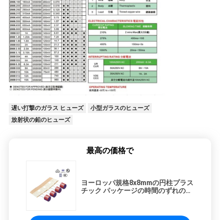
図
PRIVACY
POLICY
遅い打撃のガラス ヒューズ
小型ガラスのヒューズ
放射状の鉛のヒューズ
最高の価格で
ヨーロッパ規格8x8mmの円柱プラス
チック パッケージの時間のずれの
Subminiatureヒューズ2008 1A
250V