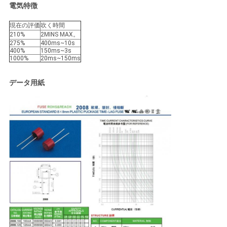
電気特徴
引
現在の評価
吹く時間
用
210%
2MINS MAX。
275%
400ms~10s
を
400%
150ms~3s
1000%
20ms~150ms
要
データ用紙
求
し
な
さ
い
地