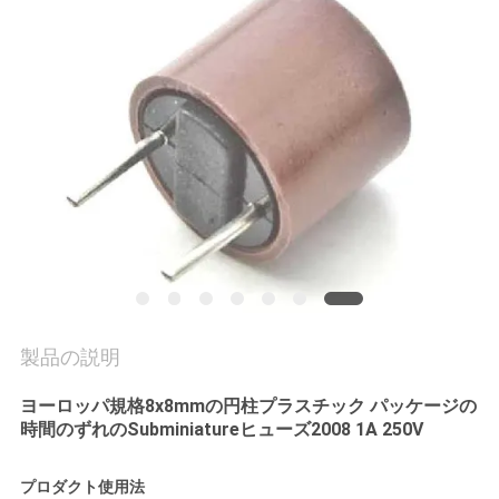
場
旅
行
品
質
管
理
製品の説明
私
ヨーロッパ規格8x8mmの円柱プラスチック パッケージの
達
時間のずれのSubminiatureヒューズ2008 1A 250V
に
プロダクト使用法