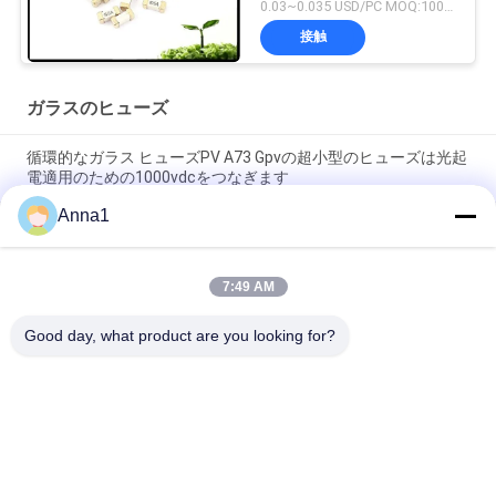
Mm SSF1200
0.03~0.035 USD/PC MOQ:1000pcs
接触
ガラスのヒューズ
循環的なガラス ヒューズPV A73 Gpvの超小型のヒューズは光起
電適用のための1000vdcをつなぎます
Anna1
SMD1140 476のシリーズは打撃のLEDの照明のための表面のピ
コ山のヒューズ1A 250VAC 400VDCを遅らせます
7:49 AM
高圧5.500電源のためのシリーズ ガラス管のヒューズ500Vの時
間のずれの陶磁器のヒューズ
Good day, what product are you looking for?
人気カテゴリ
すべて
金属酸化物バリスタ
SMD のバリスター
ー