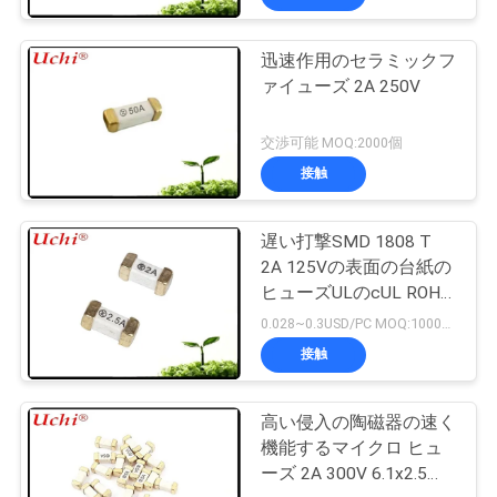
迅速作用のセラミックフ
ァイューズ 2A 250V
交渉可能 MOQ:2000個
接触
遅い打撃SMD 1808 T
2A 125Vの表面の台紙の
ヒューズULのcUL ROHS
の範囲CQC
0.028~0.3USD/PC MOQ:1000pcs
接触
高い侵入の陶磁器の速く
機能するマイクロ ヒュ
ーズ 2A 300V 6.1x2.5