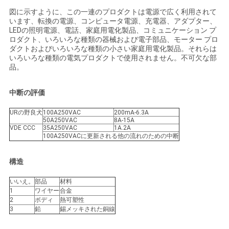
連
図に示すように、この一連のプロダクトは電源で広く利用されて
います、転換の電源、コンピュータ電源、充電器、アダプター、
絡
LEDの照明電源、電話、家庭用電化製品、コミュニケーション プ
ロダクト、いろいろな種類の器械および電子部品、モーター プロ
し
ダクトおよびいろいろな種類の小さい家庭用電化製品。それらは
いろいろな種類の電気プロダクトで使用されません。不可欠な部
な
品。
さ
中断の評価
い
URの野良犬
100A250VAC
200mA-6.3A
50A250VAC
8A-15A
VDE CCC
35A250VAC
1A.2A
100A250VACに更新される他の流れのための中断
ニ
構造
ュ
いいえ。
部品
材料
ー
1
ワイヤー
合金
2
ボディ
熱可塑性
ス
3
鉛
錫メッキされた銅線