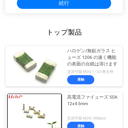
続行
トップ製品
ハロゲン/無鉛ガラス ヒ
ューズ 1206 の速く機能
の表面の台紙は溶けます
交渉可能 MOQ:1 つの巻き枠
接触
高電流ファイューズ 50A
12x4.5mm
交渉可能 MOQ:1000pcs
接触