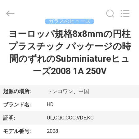
Copyright
©
2014
-
2026
ガラスのヒューズ
Guangdong
Uchi
ヨーロッパ規格8x8mmの円柱
家
Electronics
Co.,Ltd.
All
プラスチック パッケージの時
Rights
Reserved.
プ
間のずれのSubminiatureヒュ
ロ
ーズ2008 1A 250V
ダ
ク
起源の場所:
トンコワン、中国
ト
HD
ブランド名:
UL,CQC,CCC,VDE,KC
証明:
VR
2008
モデル番号:
シ