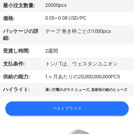
20000pcs
最小注文数量:
ョ
0.05~0.08 USD/PC
価格:
ー
パッケージの詳
テープ:巻き枠ごとの1000pcs
細:
私
受渡し時間:
2週間
達
支払条件:
トン/ Tは、ウェスタンユニオン
に
供給の能力:
1ヶ月あたりの20,000,000,000PCS
つ
い
,
ハイライト:
遅い打撃のガラス ヒューズ
放射状の鉛のヒューズ
て
ベストプライス
工