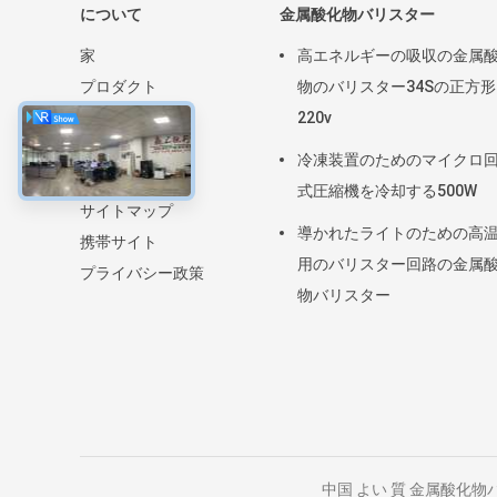
について
金属酸化物バリスター
家
高エネルギーの吸収の金属
プロダクト
物のバリスター34Sの正方形
VRショー
220v
私達について
冷凍装置のためのマイクロ
ニュース
式圧縮機を冷却する500W
サイトマップ
導かれたライトのための高
携帯サイト
用のバリスター回路の金属
プライバシー政策
物バリスター
中国 よい 質 金属酸化物バリスター サ