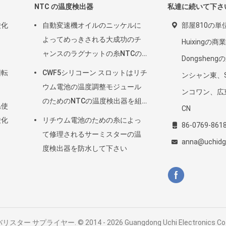
NTC の温度検出器
私達に続いて下さ
酸化
自動変速機オイルのニッケルに
部屋810の単
よってめっきされる大成功のチ
Huixingの
ャンスのラグナットの糸NTCの
Dongsheng
温度検出器50KOHM
回転
CWF5シリコーン スロットはリチ
ンシャン東、Sh
ウム電池の温度調整モジュール
ンコワン、広東
のためのNTCの温度検出器を組
温使
CN
み立てます
酸化
リチウム電池のための糸によっ
86-0769-861
て修理されるサーミスターの温
anna@uchidg
度検出器を防水して下さい
プライヤー. © 2014 - 2026 Guangdong Uchi Electronics Co.,Ltd.