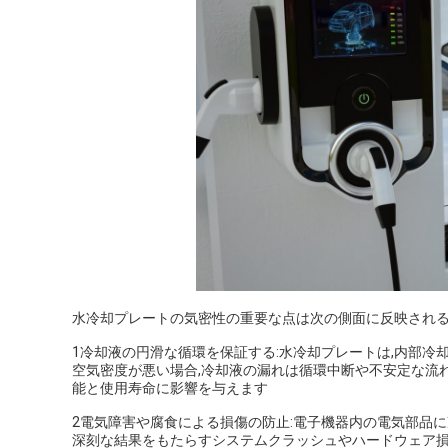
水冷却プレートの気密性の重要な点は次の側面に反映される
1冷却液の円滑な循環を保証する:水冷却プレートは,内部冷
空気密度が悪い場合,冷却液の漏れは循環中断や不安定な流
能と使用寿命に影響を与えます
2電気障害や腐食による損傷の防止:電子機器内の電気部品に
深刻な結果をもたらすシステムクラッシュやハードウェア