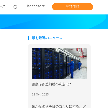
Japanese
ース
見積依頼
最も最近のニュース
銅製冷鍛造熱槽の利点は?
22 Oct, 2025
確かな強さを目の当たりにする、グ