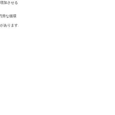
を増加させる
円滑な循環
があります.