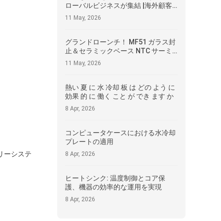
ローバルビジネスが集結 |海外顧客
が広東内電子を訪問、国際協力の新
11 May, 2026
たな青写真を描く
グランドローンチ！ MF51 ガラス封
止＆セラミックベース NTC サーミ
スタ、国産技術のコアブレークスル
11 May, 2026
ー
熱い 夏 に 水 冷却 板 は どの よう に
効果 的 に 働く こと が でき ます か
8 Apr, 2026
コンピュータケースにおける水冷却
プレートの適用
リーシステ
8 Apr, 2026
ヒートシンク: 温度制御とコア保
護、機器の効率的な運用を実現
8 Apr, 2026