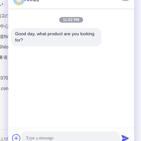
い
メールでお問い合わせ
位2の建物5の
11:02 PM
商業中心、
Good day, what product are you looking 
の道No.1、チョ
for?
ilongの町ト
省、523326
送って下さい
83707
.com
 All Rights Reserved.