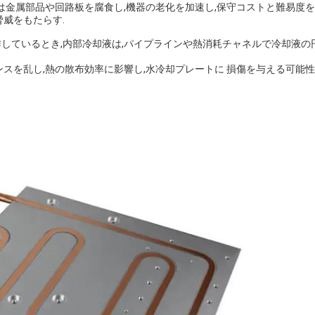
は金属部品や回路板を腐食し,機器の老化を加速し,保守コストと難易度
威をもたらす.
作しているとき,内部冷却液は,パイプラインや熱消耗チャネルで冷却液の
スを乱し,熱の散布効率に影響し,水冷却プレートに 損傷を与える可能性