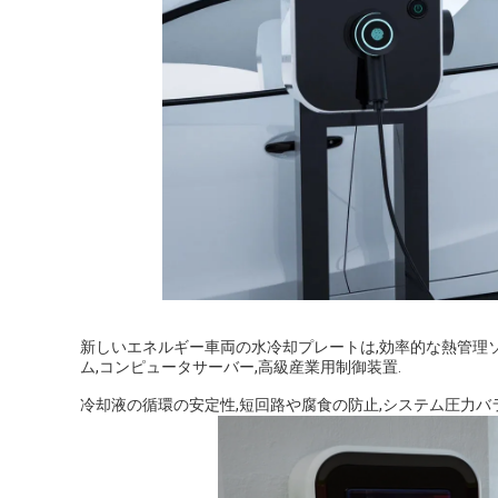
新しいエネルギー車両の水冷却プレートは,効率的な熱管理
ム,コンピュータサーバー,高級産業用制御装置.
冷却液の循環の安定性,短回路や腐食の防止,システム圧力